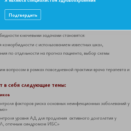
 одномоментно, потенцирующих течение друг друга и, как
лияние на прогноз и исход пациента. У такого пациента к 50
аболеваний и более 2-3 факторов риска, ускоряющих течение
Подтвердить
лучае приобретает характер кумулятивного, что еще более
рбидности ключевыми задачами становятся:
я коморбидности с использованием известных шкал,
ния по отдельности на прогноз пациента, выбор схемы
им вопросам в рамках повседневной практики врача терапевта и
 в себя следующие темы:
ников
онтроля факторов риска основных неинфекционных заболеваний у
тью»
онтроля уровня АД для продления активного долголетия у
Л, отечным синдромом ИБС»