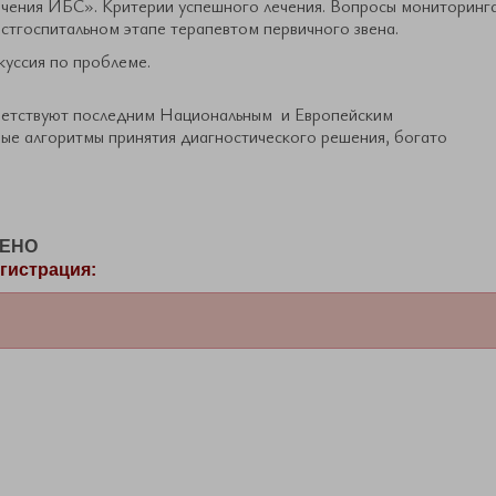
ечения ИБС». Критерии успешного лечения. Вопросы мониторинг
стгоспитальном этапе терапевтом первичного звена.
куссия по проблеме.
ветствуют последним Национальным и Европейским
е алгоритмы принятия диагностического решения, богато
ЧЕНО
гистрация: