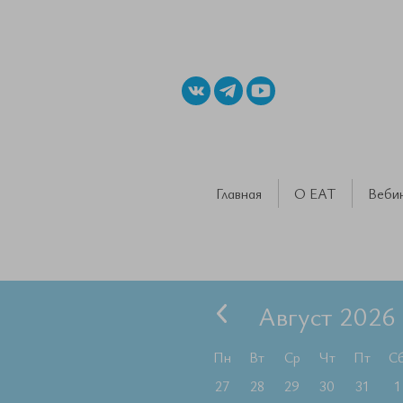
Главная
О ЕАТ
Веби
Август 2026
Пн
Вт
Ср
Чт
Пт
С
27
28
29
30
31
1