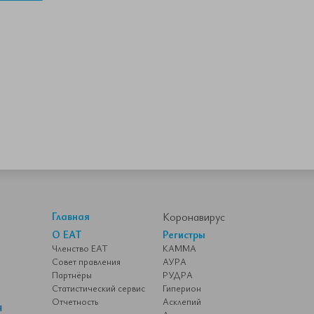
Главная
Коронавирус
О ЕАТ
Регистры
Членство ЕАТ
КАММА
Совет правления
АУРА
Партнёры
РУДРА
Статистический сервис
Гиперион
Отчетность
Асклепий