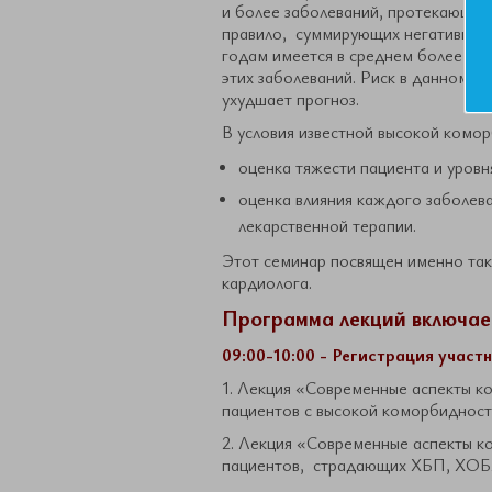
и более заболеваний, протекающих
правило, суммирующих негативное в
годам имеется в среднем более 3 з
этих заболеваний. Риск в данном с
ухудшает прогноз.
В условия известной высокой комо
оценка тяжести пациента и уровн
оценка влияния каждого заболева
лекарственной терапии.
Этот семинар посвящен именно так
кардиолога.
Программа лекций включает
09:00-10:00 - Регистрация участ
1. Лекция «Современные аспекты к
пациентов с высокой коморбиднос
2. Лекция «Современные аспекты к
пациентов, страдающих ХБП, ХОБ