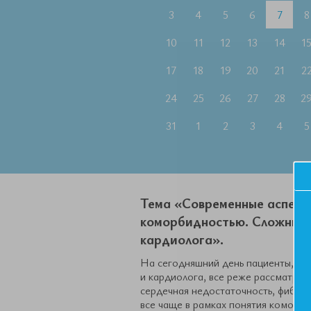
3
4
5
6
7
8
10
11
12
13
14
1
17
18
19
20
21
2
24
25
26
27
28
2
31
1
2
3
4
5
Тема «Современные аспекты
коморбидностью. Сложные 
кардиолога».
На сегодняшний день пациенты, пр
и кардиолога, все реже рассматрива
сердечная недостаточность, фибрил
все чаще в рамках понятия коморби