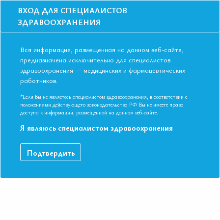
ВХОД ДЛЯ СПЕЦИАЛИСТОВ
ЗДРАВООХРАНЕНИЯ
Вся информация, размещенная на данном веб-сайте,
предназначена исключительно для специалистов
здравоохранения — медицинских и фармацевтических
работников.
Главная
События
Школы
Школа для терапевтов и кардиологов в Красноярске в ноябре в 2017
*Если Вы не являетесь специалистом здравоохранения, в соответствии с
года. Коморбидность
положениями действующего законодательства РФ Вы не имеете права
доступа к информации, размещенной на данном веб-сайте.
Школа для терапевтов и кардиологов в
Я являюсь специалистом здравоохранения
Красноярске в ноябре в 2017 года.
Коморбидность
Подтвердить
Мероприятие прошло
Дата начала:
02.11.2017
Дата окончания:
02.11.2017
Время начала регистрации:
15:30
Город:
Красноярск