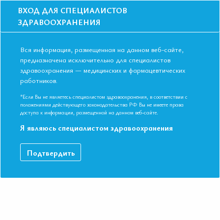
ВХОД ДЛЯ СПЕЦИАЛИСТОВ
ЗДРАВООХРАНЕНИЯ
Вся информация, размещенная на данном веб-сайте,
предназначена исключительно для специалистов
здравоохранения — медицинских и фармацевтических
работников.
Главная
События
Школы
Школа для терапевтов и кардиологов в Краснодаре в октябре 2018
*Если Вы не являетесь специалистом здравоохранения, в соответствии с
положениями действующего законодательства РФ Вы не имеете права
Школа для терапевтов и кардиологов в
доступа к информации, размещенной на данном веб-сайте.
Краснодаре в октябре 2018
Я являюсь специалистом здравоохранения
Мероприятие прошло
Подтвердить
Специальности:
Кардиология, Общая врачебная практика
(семейная медицина), Терапия
Дата начала:
30.10.2018
Дата окончания:
30.10.2018
Время начала регистрации:
15:00