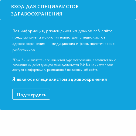
ВХОД ДЛЯ СПЕЦИАЛИСТОВ
ЗДРАВООХРАНЕНИЯ
Вся информация, размещенная на данном веб-сайте,
предназначена исключительно для специалистов
здравоохранения — медицинских и фармацевтических
работников.
Главная
События
Школы
Школа для терапевтов и кардиологов в Ярославле в апреле 2017 года
*Если Вы не являетесь специалистом здравоохранения, в соответствии с
Коморбидность
положениями действующего законодательства РФ Вы не имеете права
доступа к информации, размещенной на данном веб-сайте.
Школа для терапевтов и кардиологов в
Я являюсь специалистом здравоохранения
Ярославле в апреле 2017 года.
Коморбидность
Подтвердить
Мероприятие прошло
Дата начала:
12.04.2017
Дата окончания:
12.04.2017
Время начала регистрации:
16:00
Город:
Ярославль