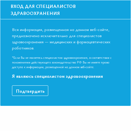
ВХОД ДЛЯ СПЕЦИАЛИСТОВ
ЗДРАВООХРАНЕНИЯ
Вся информация, размещенная на данном веб-сайте,
предназначена исключительно для специалистов
здравоохранения — медицинских и фармацевтических
работников.
Главная
События
Школы
Школа для терапевтов и кардиологов в городе Санкт-Петербурге в
*Если Вы не являетесь специалистом здравоохранения, в соответствии с
ноябре 2018
положениями действующего законодательства РФ Вы не имеете права
доступа к информации, размещенной на данном веб-сайте.
Школа для терапевтов и кардиологов в
Я являюсь специалистом здравоохранения
городе Санкт-Петербурге в ноябре 201
Мероприятие прошло
Подтвердить
Специальности:
Кардиология, Общая врачебная практика
(семейная медицина), Терапия, Эндокринология
Дата начала:
08.11.2018
Дата окончания:
08.11.2018
Время начала регистрации:
16:00