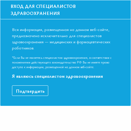
ВХОД ДЛЯ СПЕЦИАЛИСТОВ
ЗДРАВООХРАНЕНИЯ
Вся информация, размещенная на данном веб-сайте,
предназначена исключительно для специалистов
здравоохранения — медицинских и фармацевтических
работников.
Главная
События
Школы
Школа для терапевтов и эндокринологов в Нижнем Новгороде в
*Если Вы не являетесь специалистом здравоохранения, в соответствии с
октябре 2019
положениями действующего законодательства РФ Вы не имеете права
доступа к информации, размещенной на данном веб-сайте.
Школа для терапевтов и
Я являюсь специалистом здравоохранения
эндокринологов в Нижнем Новгороде 
октябре 2019
Подтвердить
Мероприятие прошло
Специальности:
Общая врачебная практика (семейная медицина
Терапия, Эндокринология
Дата начала:
01.10.2019
Дата окончания:
01.10.2019