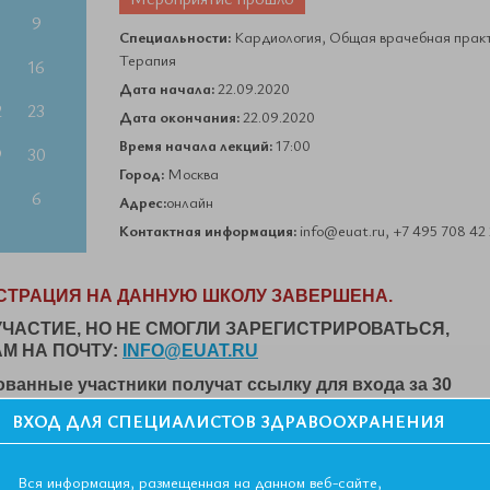
9
Специальности:
Кардиология, Общая врачебная практ
Терапия
5
16
Дата начала:
22.09.2020
2
23
Дата окончания:
22.09.2020
Время начала лекций:
17:00
9
30
Город:
Москва
6
Адрес:
онлайн
Контактная информация:
info@euat.ru, +7 495 708 42
СТРАЦИЯ НА ДАННУЮ ШКОЛУ ЗАВЕРШЕНА.
УЧАСТИЕ, НО НЕ СМОГЛИ ЗАРЕГИСТРИРОВАТЬСЯ,
М НА ПОЧТУ:
INFO@EUAT.RU
ванные участники получат ссылку для входа за 30
ВХОД ДЛЯ СПЕЦИАЛИСТОВ ЗДРАВООХРАНЕНИЯ
а.
Вся информация, размещенная на данном веб-сайте,
логия, ОВП