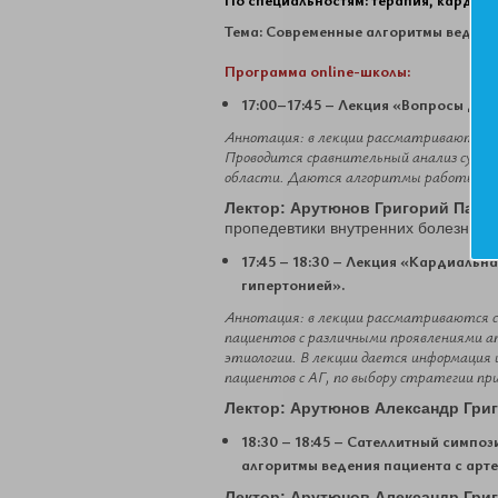
Тема: Современные алгоритмы ведени
Программа online-школы:
17:00–17:45 – Лекция
«
Вопросы дис
Аннотация: в лекции рассматриваются с
Проводится сравнительный анализ сущест
области. Даются алгоритмы работы с 
Лектор: Арутюнов Григорий Павл
пропедевтики внутренних болезней
17:45 – 18:30 – Лекция «Кардиальн
гипертонией».
Аннотация: в лекции рассматриваются со
пациентов с различными проявлениями ат
этиологии. В лекции дается информация 
пациентов с АГ, по выбору стратегии п
Лектор: Арутюнов Александр Гри
18:30 – 18:45 – Сателлитный симпо
алгоритмы ведения пациента с арт
Лектор: Арутюнов Александр Гри