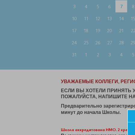
3
4
5
6
7
8
10
11
12
13
14
1
17
18
19
20
21
2
24
25
26
27
28
2
31
1
2
3
4
5
УВАЖАЕМЫЕ КОЛЛЕГИ, РЕГИ
ЕСЛИ ВЫ ХОТЕЛИ ПРИНЯТЬ 
ПОЖАЛУЙСТА, НАПИШИТЕ НА
Предварительно зарегистриро
минут до начала Школы.
Школа аккредитована НМО. 2 кредит
По специальностям: терапия, кардио