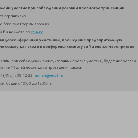
нлайн участие при соблюдении условий просмотра трансляции.
ст ограничено.
а базе платформы zoom.us
й Вы найдёте по
ссылке
 видеоконференции участники, прошедшие предварительную
ю ссылку для входа в конференц-комнату за 1 день до мероприятия
лайн, при соблюдении вышеуказанных правил участия, будет направлен
ение 14 дней после даты проведения школы.
7 (495) 708 42 23,
admin@euat.ru
: будни с 10:00 до 18:00 ч.