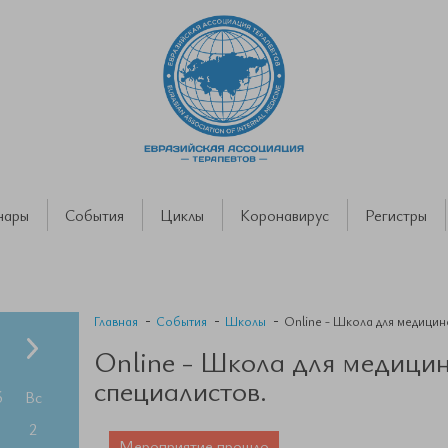
нары
События
Циклы
Коронавирус
Регистры
Главная
События
Школы
Online - Школа для медицин
Online - Школа для медици
специалистов.
б
Вс
2
Мероприятие прошло