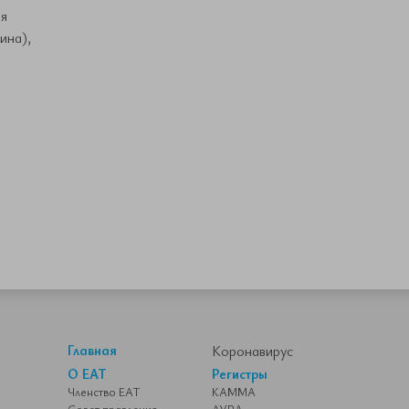
я
ина),
Главная
Коронавирус
О ЕАТ
Регистры
Членство ЕАТ
КАММА