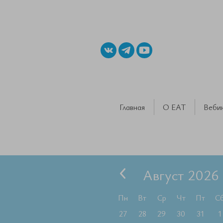
Главная
О ЕАТ
Веби
Август 2026
Пн
Вт
Ср
Чт
Пт
С
27
28
29
30
31
1