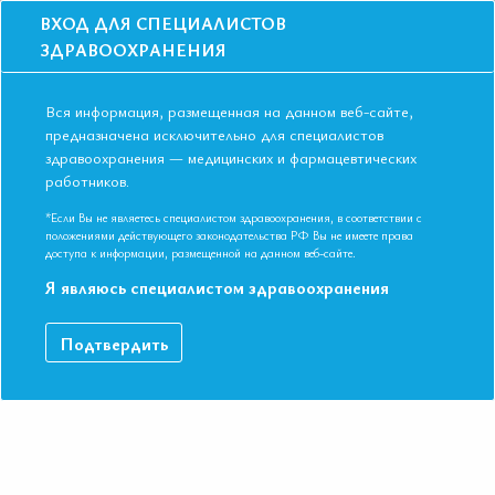
ВХОД ДЛЯ СПЕЦИАЛИСТОВ
ЗДРАВООХРАНЕНИЯ
Вся информация, размещенная на данном веб-сайте,
предназначена исключительно для специалистов
здравоохранения — медицинских и фармацевтических
работников.
Главная
События
Школы
Онлайн-школа: Вызовы в липидологии
*Если Вы не являетесь специалистом здравоохранения, в соответствии с
Онлайн-школа: Вызовы в липидологии
положениями действующего законодательства РФ Вы не имеете права
доступа к информации, размещенной на данном веб-сайте.
Мероприятие прошло
Я являюсь специалистом здравоохранения
Дата начала:
13.04.2023
Дата окончания:
13.04.2023
Подтвердить
Время начала лекций:
17:00 - 19:30
Город:
ОНЛАЙН ФОРМАТ
Контактная информация:
+7 495 708 42 23