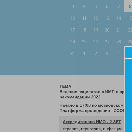
3
4
5
6
7
8
10
11
12
13
14
1
17
18
19
20
21
2
24
25
26
27
28
2
31
1
2
3
4
5
ТЕМА
Ведение пациентов с ИМП в практ
рекомендации 2022
Начало в 17:00 по московскому в
Платформа проведения - ZOOM
Аккредитовано НМО - 2 ЗЕТ
терапия, гериатрия, инфекционные