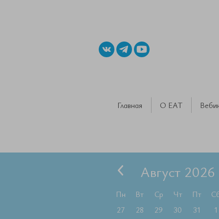
Главная
О ЕАТ
Веби
Август 2026
Пн
Вт
Ср
Чт
Пт
С
27
28
29
30
31
1