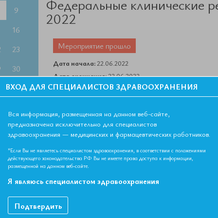
Федеральные клинические 
9
2022
5
16
Мероприятие прошло
2
23
Дата начала:
22.06.2022
9
30
Дата окончания:
22.06.2022
ВХОД ДЛЯ СПЕЦИАЛИСТОВ ЗДРАВООХРАНЕНИЯ
6
Время начала лекций:
17:00 - 19:00
Город:
ОНЛАЙН ФОРМАТ
Вся информация, размещенная на данном веб-сайте,
Контактная информация:
+7 495 708 42 23
предназначена исключительно для специалистов
здравоохранения — медицинских и фармацевтических работников.
*Если Вы не являетесь специалистом здравоохранения, в соответствии с положениями
ике врача-интерниста. Федеральные клинические
действующего законодательства РФ Вы не имеете права доступа к информации,
размещенной на данном веб-сайте.
ремени.
Я являюсь специалистом здравоохранения
Подтвердить
 болезни, лечебное дело, медико-профилактическое дело,