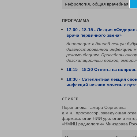
нефрология, общая врачебная пра
ПРОГРАММА
17:00 - 18:15 - Лекция «Федера
врача первичного звена»
Аннотация: в данной лекции буд
диагностированной инфекцией м
рекомендациям. Приведены алго
деэскалационный подход, эмпири
­­­18:15 - 18:30 Ответы на вопр
18:30 - Сателлитная лекция сп
инфекций нижних мочевых пут
СПИКЕР
Перепанова Тамара Сергеевна
д.м.н., профессор, заведующая отд
фармакологии НИИ урологии и интер
«НМИЦ радиологии» Минздрава Рос