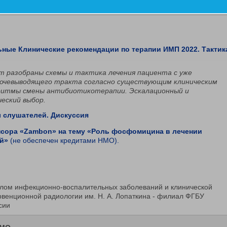
ктика (семейная медицина), урология
льные Клинические рекомендации по терапии ИМП 2022. Тактик
ут разобраны схемы и тактика лечения пациента с уже
очевыводящего тракта согласно существующим клиническим
ритмы смены антибиотикотерапии. Эскалационный и
ческий выбор.
осы слушателей. Дискуссия
онсора «Zambon» на тему «Роль фосфомицина в лечении
ей»
(не обеспечен кредитами НМО).
елом инфекционно-воспалительных заболеваний и клинической
венционной радиологии им. Н. А. Лопаткина - филиал ФГБУ
сии