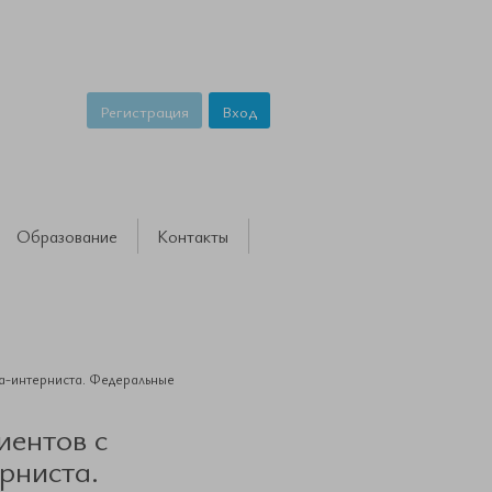
Регистрация
Вход
Образование
Контакты
а-интерниста. Федеральные
иентов с
рниста.