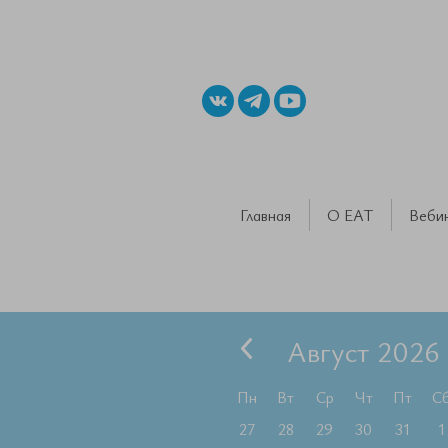
Главная
О ЕАТ
Веби
Август 2026
Пн
Вт
Ср
Чт
Пт
С
27
28
29
30
31
1