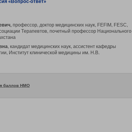
ессия «Вопрос-ответ»
евич,
профессор, доктор медицинских наук, FEFIM, FESC,
социации Терапевтов, почетный профессор Национального
ахстана
вна
, кандидат медицинских наук, ассистент кафедры
ии, Институт клинической медицины им. Н.В.
ия баллов НМО