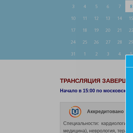
3
4
5
6
7
8
10
11
12
13
14
1
17
18
19
20
21
2
24
25
26
27
28
2
31
1
2
3
4
5
ТРАНСЛЯЦИЯ ЗАВЕРШЕ
Начало в 15:00 по московско
Аккредитовано НМ
Специальности: кардиология, 
медицина), неврология, терап