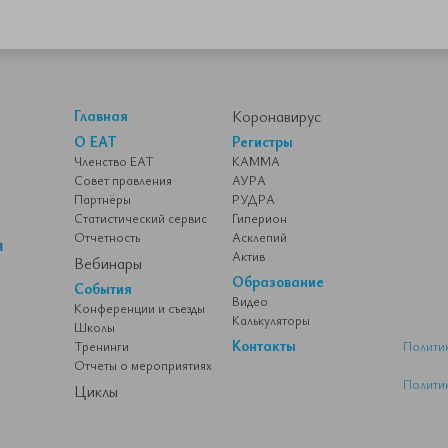
Главная
Коронавирус
О ЕАТ
Регистры
Членство ЕАТ
КАММА
Совет правления
АУРА
Партнёры
РУДРА
Статистический сервис
Гиперион
Отчетность
Асклепий
Актив
Вебинары
Образование
События
Видео
Конференции и съезды
Калькуляторы
Школы
Контакты
Тренинги
Полити
Отчеты о мероприятиях
Полити
Циклы