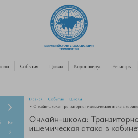
нары
События
Циклы
Коронавирус
Регистры
Главная
События
Школы
Онлайн-школа: Транзиторная ишемическая атака в кабине
Онлайн-школа: Транзиторн
б
Вс
ишемическая атака в кабине
2