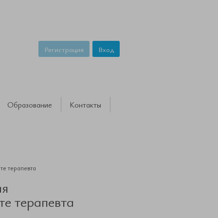
Регистрация
Вход
Образование
Контакты
те терапевта
ая
те терапевта