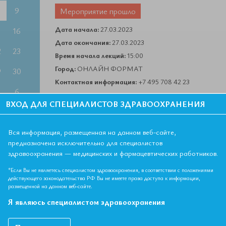
9
Мероприятие прошло
Дата начала:
27.03.2023
5
16
Дата окончания:
27.03.2023
2
23
Время начала лекций:
15:00
Город:
ОНЛАЙН ФОРМАТ
9
30
Контактная информация:
+7 495 708 42 23
6
ВХОД ДЛЯ СПЕЦИАЛИСТОВ ЗДРАВООХРАНЕНИЯ
Вся информация, размещенная на данном веб-сайте,
НА
предназначена исключительно для специалистов
здравоохранения — медицинских и фармацевтических работников.
му времени
*Если Вы не являетесь специалистом здравоохранения, в соответствии с положениями
действующего законодательства РФ Вы не имеете права доступа к информации,
размещенной на данном веб-сайте.
О - 2 ЗЕТ
Я являюсь специалистом здравоохранения
лечебное дело, общая врачебная практика (семейная
ия