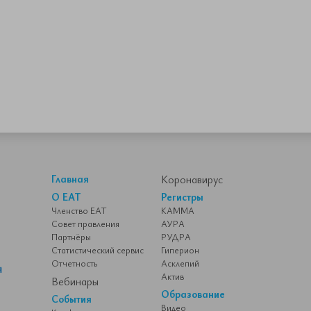
Главная
Коронавирус
О ЕАТ
Регистры
Членство ЕАТ
КАММА
Совет правления
АУРА
Партнёры
РУДРА
Статистический сервис
Гиперион
Отчетность
Асклепий
Актив
Вебинары
Образование
События
Видео