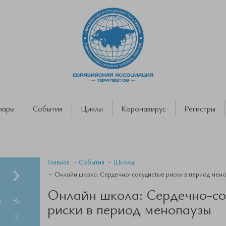
нары
События
Циклы
Коронавирус
Регистры
Главная
События
Школы
Онлайн школа: Сердечно-сосудистые риски в период мен
Онлайн школа: Сердечно-со
б
Вс
риски в период менопаузы
2