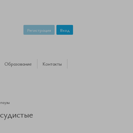
Регистрация
Вход
Образование
Контакты
опаузы
судистые