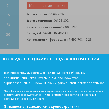
9
Мероприятие прошло
Дата начала:
06.08.2024
5
16
Дата окончания:
06.08.2024
2
23
Время начала лекций:
17:00 - 19:45
Город:
ОНЛАЙН ФОРМАТ
9
30
Контактная информация:
+7 495 708 42 23
6
ВХОД ДЛЯ СПЕЦИАЛИСТОВ ЗДРАВООХРАНЕНИЯ
 20-21 августа
Вся информация, размещенная на данном веб-сайте,
предназначена исключительно для специалистов
 - 2 ЗЕТ
здравоохранения — медицинских и фармацевтических работников.
лечебное дело; общая врачебная практика (семейная
*Если Вы не являетесь специалистом здравоохранения, в соответствии с положениями
действующего законодательства РФ Вы не имеете права доступа к информации,
размещенной на данном веб-сайте.
Я являюсь специалистом здравоохранения