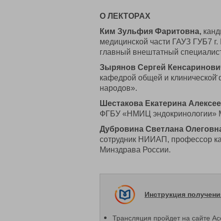
О ЛЕКТОРАХ
Ким Зульфия Фаритовна,
канд
медицинской части ГАУЗ ГУБ7 г.
главный внештатный специалист
Зырянов Сергей Кенсаринови
кафедрой общей и клинической̆
народов».
Шестакова Екатерина Алексе
ФГБУ «НМИЦ эндокринологии» М
Дубровина Светлана Олеговн
сотрудник НИИАП, профессор к
Минздрава России.
Инструкция получен
Трансляция пройдет на сайте А