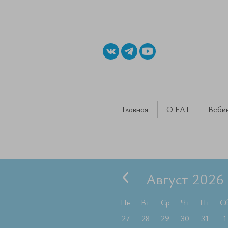
Главная
О ЕАТ
Веби
Август 2026
Пн
Вт
Ср
Чт
Пт
С
27
28
29
30
31
1