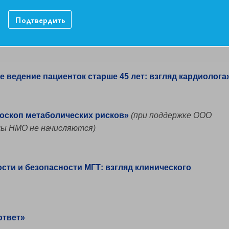
Подтвердить
 в пери- и постменопаузе: расставляем акценты»
(при
ораториз», баллы НМО не начисляются)
ведение пациенток старше 45 лет: взгляд кардиолога
доскоп метаболических рисков»
(при поддержке ООО
лы НМО не начисляются)
сти и безопасности МГТ: взгляд клинического
ответ»