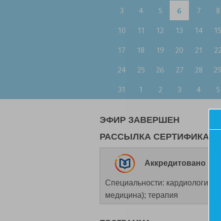
3
4
5
6
7
8
10
11
12
13
14
1
17
18
19
20
21
2
24
25
26
27
28
2
31
1
2
3
4
5
ЭФИР ЗАВЕРШЕН
РАССЫЛКА СЕРТИФИКАТОВ -
Аккредитовано НМО
Специальности: кардиология; 
медицина); терапия