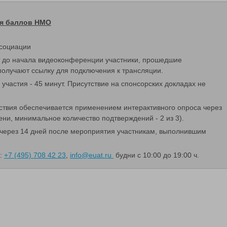
ия баллов НМО
ссоциации
т до начала видеоконференции участники, прошедшие
олучают ссылку для подключения к трансляции.
участия - 45 минут.
Присутствие на спонсорских докладах не
ствия обеспечивается применением интерактивного опроса через
и, минимальное количество подтверждений - 2 из 3).
через 14 дней после мероприятия участникам, выполнившим
и:
+7 (495) 708 42 23
,
info@euat.ru
будни с 10:00 до 19:00 ч.