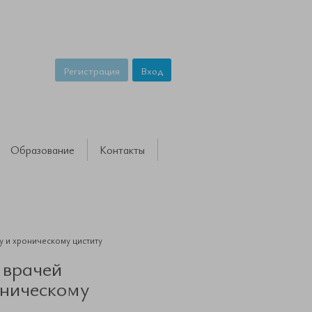
Регистрация
Вход
Образование
Контакты
у и хроническому циститу
 врачей
оническому