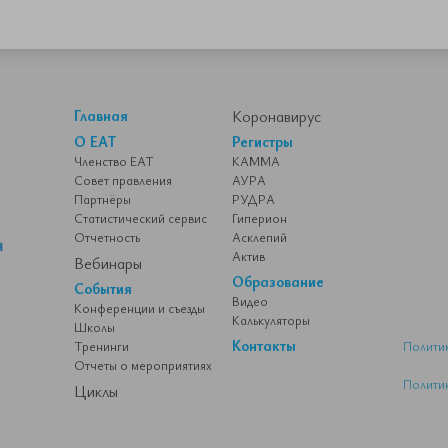
Главная
Коронавирус
О ЕАТ
Регистры
Членство ЕАТ
КАММА
Совет правления
АУРА
Партнёры
РУДРА
Статистический сервис
Гиперион
Отчетность
Асклепий
Актив
Вебинары
Образование
События
Видео
Конференции и съезды
Калькуляторы
Школы
Контакты
Тренинги
Полити
Отчеты о мероприятиях
Полити
Циклы