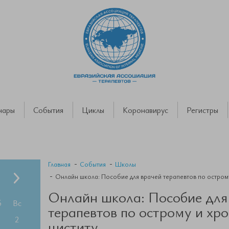
нары
События
Циклы
Коронавирус
Регистры
Главная
События
Школы
Онлайн школа: Пособие для врачей терапевтов по остром
Онлайн школа: Пособие для
б
Вс
терапевтов по острому и хр
2
циститу