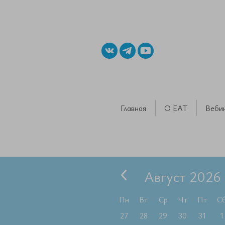
Главная
О ЕАТ
Веби
Август 2026
Пн
Вт
Ср
Чт
Пт
С
27
28
29
30
31
1