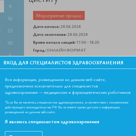
9
Мероприятие прошло
5
16
Дата начала:
24.06.2024
2
23
Дата окончания:
24.06.2024
Время начала лекций:
17:00 - 18:20
9
30
Город:
ОНЛАЙН ФОРМАТ
6
Контактная информация:
+7 495 708 42 23
ВХОД ДЛЯ СПЕЦИАЛИСТОВ ЗДРАВООХРАНЕНИЯ
Вся информация, размещенная на данном веб-сайте,
предназначена исключительно для специалистов
здравоохранения — медицинских и фармацевтических работников.
- 8 - 9 июля
*Если Вы не являетесь специалистом здравоохранения, в соответствии с положениями
действующего законодательства РФ Вы не имеете права доступа к информации,
размещенной на данном веб-сайте.
Я являюсь специалистом здравоохранения
 - 1 ЗЕТ
; общая врачебная практика (семейная медицина); терапия