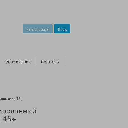
Регистрация
Вход
Образование
Контакты
ациенток 45+
ированный
к 45+