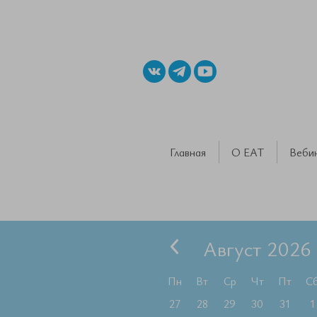
Главная
О ЕАТ
Веби
Август 2026
Пн
Вт
Ср
Чт
Пт
С
27
28
29
30
31
1