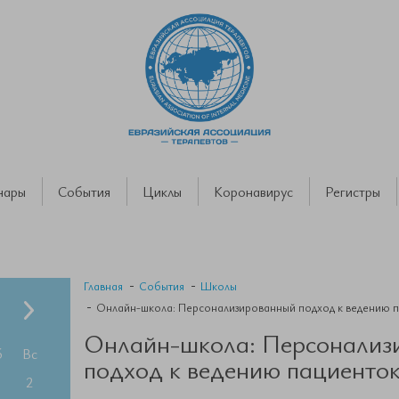
нары
События
Циклы
Коронавирус
Регистры
Главная
События
Школы
Онлайн-школа: Персонализированный подход к ведению п
Онлайн-школа: Персонализ
б
Вс
подход к ведению пациенто
2