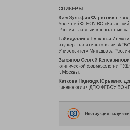
СПИКЕРЫ
Ким Зульфия Фаритовна
, кан
болезней ФГБОУ ВО «Казанский
России, главный внештатный кар
Габидуллина Рушанья Исмаги
акушерства и гинекологии, ФГБ
Университет» Минздрава России
Зырянов Сергей Кенсаринови
клинической фармакологии РУДН
г. Москвы.
Каткова Надежда Юрьевна
, д
гинекологии ФДПО ФГБОУ ВО «
Инструкция получен