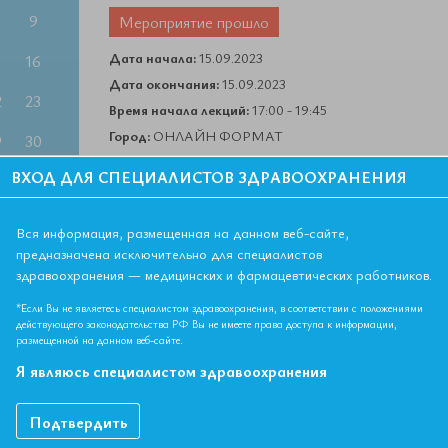
9
Мероприятие прошло
Дата начала:
15.09.2023
5
16
Дата окончания:
15.09.2023
2
23
Время начала лекций:
17:00 - 19:45
Город:
ОНЛАЙН ФОРМАТ
9
30
Контактная информация:
+7 495 708 42 23
ВХОД ДЛЯ СПЕЦИАЛИСТОВ ЗДРАВООХРАНЕНИЯ
6
Вся информация, размещенная на данном веб-сайте,
ГИСТРАЦИЯ ЗАВЕРШЕНА.
предназначена исключительно для специалистов
здравоохранения — медицинских и фармацевтических работников.
 ПО ССЫЛКЕ:
*Если Вы не являетесь специалистом здравоохранения, в соответствии с положениями
ija_150923
действующего законодательства РФ Вы не имеете права доступа к информации,
размещенной на данном веб-сайте.
Я являюсь специалистом здравоохранения
 - 2 ЗЕТ
Подтвердить
инекология, гериатрия, кардиология, лечебное дело, общая