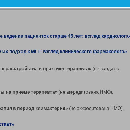
дицина), терапия
ведение пациенток старше 45 лет: взгляд кардиолога
х подход к МГТ: взгляд клинического фармаколога»​
е расстройства в практике терапевта»
(не входит в
ы на приеме терапевта»
(не аккредитована НМО)
.
рапия в период климактерия»
(не аккредитована НМО).
ответ»