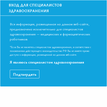
ВХОД ДЛЯ СПЕЦИАЛИСТОВ
ЗДРАВООХРАНЕНИЯ
Вся информация, размещенная на данном веб-сайте,
предназначена исключительно для специалистов
здравоохранения — медицинских и фармацевтических
работников.
Главная
События
Школы
Онлайн школа: От простого к сложному: что важно знать при лечени
*Если Вы не являетесь специалистом здравоохранения, в соответствии с
пациентов с фибрилляцией предсердий?
положениями действующего законодательства РФ Вы не имеете права
доступа к информации, размещенной на данном веб-сайте.
Онлайн школа: От простого к сложному
Я являюсь специалистом здравоохранения
что важно знать при лечении пациенто
с фибрилляцией предсердий?
Подтвердить
Мероприятие прошло
Дата начала:
09.06.2022
Дата окончания:
09.06.2022
Время начала лекций:
09:00 - 11:15
Город:
ОНЛАЙН ФОРМАТ