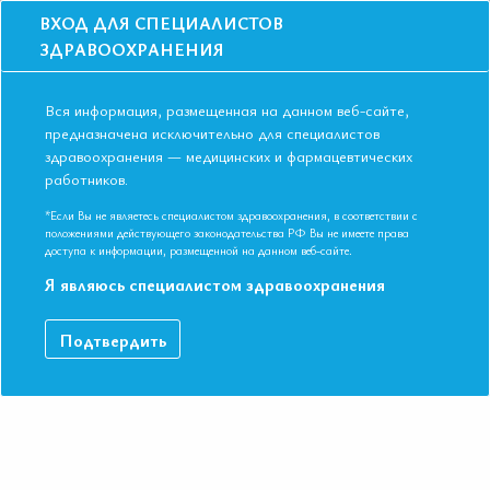
ВХОД ДЛЯ СПЕЦИАЛИСТОВ
ЗДРАВООХРАНЕНИЯ
Вся информация, размещенная на данном веб-сайте,
предназначена исключительно для специалистов
здравоохранения — медицинских и фармацевтических
работников.
Главная
События
Школы
Онлайн школа НМО: Гиполипидемическая терапия: вчера, сегодня,
*Если Вы не являетесь специалистом здравоохранения, в соответствии с
завтра.
положениями действующего законодательства РФ Вы не имеете права
доступа к информации, размещенной на данном веб-сайте.
Онлайн школа НМО:
Я являюсь специалистом здравоохранения
Гиполипидемическая терапия: вчера,
сегодня, завтра.
Подтвердить
Мероприятие прошло
Дата начала:
17.05.2023
Дата окончания:
17.05.2023
Время начала лекций:
17:00 - 19:45
Город:
ОНЛАЙН ФОРМАТ