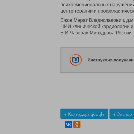
психоэмоциональных нарушений
центр терапии и профилактичес
Ежов Марат Владиславович, д.м
НИИ клинической кардиологии и
Е.И.Чазова» Минздрава России
Инструкция получен
+ Календарь google
+ Экспорт