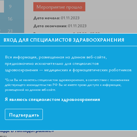
9
Мероприятие прошло
Дата начала:
01.11.2023
5
16
Дата окончания:
01.11.2023
2
23
Время начала лекций:
17:00 - 19:30
ВХОД ДЛЯ СПЕЦИАЛИСТОВ ЗДРАВООХРАНЕНИЯ
Город:
ОНЛАЙН ФОРМАТ
9
30
Контактная информация:
+7 495 708 42 23
6
Вся информация, размещенная на данном веб-сайте,
предназначена исключительно для специалистов
здравоохранения — медицинских и фармацевтических работников.
 - 2 ЗЕТ
*Если Вы не являетесь специалистом здравоохранения, в соответствии с положениями
действующего законодательства РФ Вы не имеете права доступа к информации,
ечебное дело, общая врачебная практика (семейная медицина),
размещенной на данном веб-сайте.
Я являюсь специалистом здравоохранения
Подтвердить
иада в липидограмме»
вич