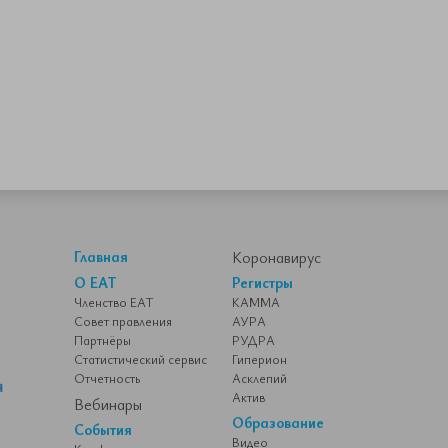
Главная
Коронавирус
О ЕАТ
Регистры
Членство ЕАТ
КАММА
Совет правления
АУРА
Партнёры
РУДРА
Статистический сервис
Гиперион
Отчетность
Асклепий
Актив
Вебинары
Образование
События
Видео