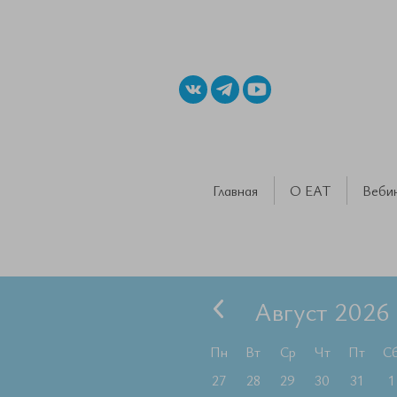
Главная
О ЕАТ
Веби
Август 2026
Пн
Вт
Ср
Чт
Пт
С
27
28
29
30
31
1