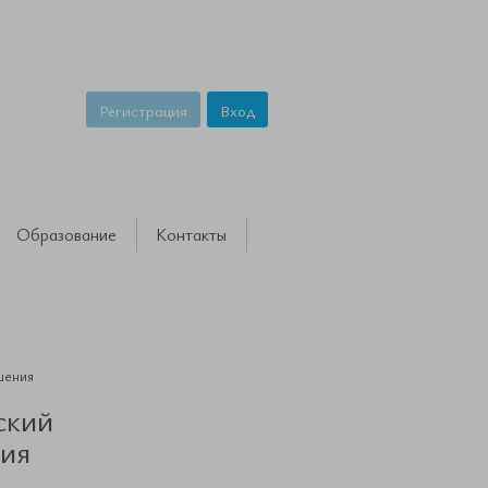
Регистрация
Вход
Образование
Контакты
шения
ский
ния