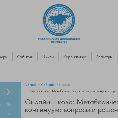
нары
События
Циклы
Коронавирус
Регистры
Главная
События
Школы
Онлайн школа: Метаболический континуум: вопросы и ре
Онлайн школа: Метаболиче
б
Вс
континуум: вопросы и реше
2