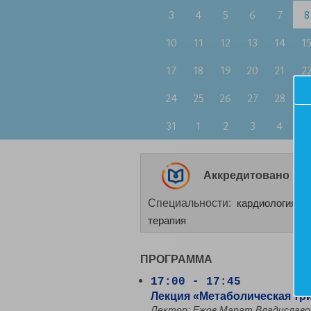
3
4
5
6
7
8
10
11
12
13
14
1
17
18
19
20
21
2
24
25
26
27
28
2
31
1
2
3
4
5
Аккредитовано НМО
Специальности:
кардиология, л
терапия
ПРОГРАММА
17:00 - 17:45
Лекция «Метаболическая тр
Лектор: Ежов Марат Владиславо