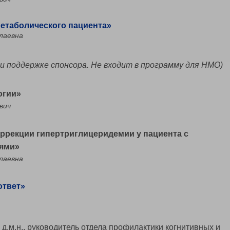
етаболического пациента»​
лаевна
ри поддержке спонсора. Не входит в программу для НМО)
огии»
вич
ррекции гипертриглицеридемии у пациента с
ями»
лаевна
ответ»
.м.н., руководитель отдела профилактики когнитивных и