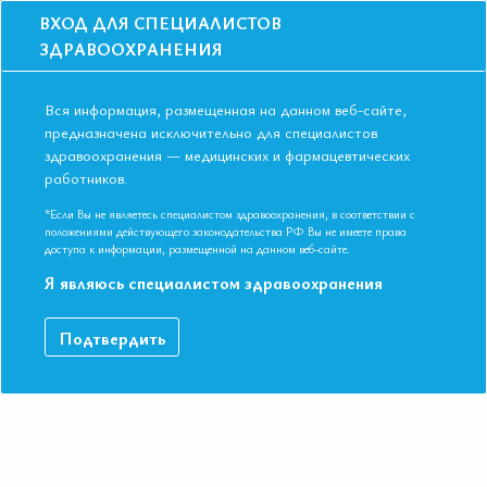
ВХОД ДЛЯ СПЕЦИАЛИСТОВ
ЗДРАВООХРАНЕНИЯ
Вся информация, размещенная на данном веб-сайте,
предназначена исключительно для специалистов
здравоохранения — медицинских и фармацевтических
работников.
Главная
События
Школы
Онлайн школа: Место Омега 3 в кардиологии. От обзора к лечению
*Если Вы не являетесь специалистом здравоохранения, в соответствии с
ИБС 2022
положениями действующего законодательства РФ Вы не имеете права
доступа к информации, размещенной на данном веб-сайте.
Онлайн школа: Место Омега 3 в
Я являюсь специалистом здравоохранения
кардиологии. От обзора к лечению ИБ
2022
Подтвердить
Мероприятие прошло
Дата начала:
19.12.2022
Дата окончания:
19.12.2022
Время начала лекций:
17:00 - 19:30
Город:
ОНЛАЙН ФОРМАТ