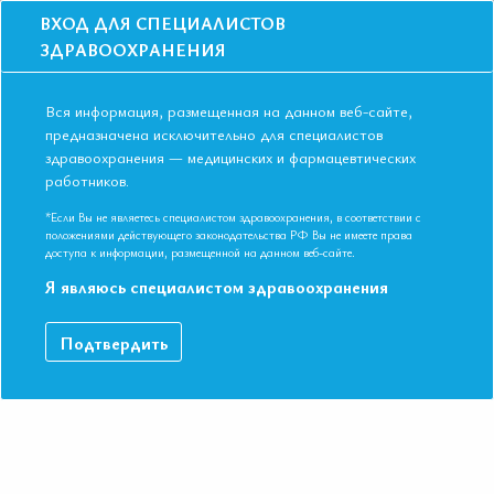
ВХОД ДЛЯ СПЕЦИАЛИСТОВ
ЗДРАВООХРАНЕНИЯ
Вся информация, размещенная на данном веб-сайте,
предназначена исключительно для специалистов
здравоохранения — медицинских и фармацевтических
работников.
Главная
События
Школы
Онлайн школа: Грани СС рисков у женщин: как найти баланс?
*Если Вы не являетесь специалистом здравоохранения, в соответствии с
положениями действующего законодательства РФ Вы не имеете права
Онлайн школа: Грани СС рисков у
доступа к информации, размещенной на данном веб-сайте.
женщин: как найти баланс?
Я являюсь специалистом здравоохранения
Мероприятие прошло
Подтвердить
Дата начала:
19.10.2023
Дата окончания:
19.10.2023
Время начала лекций:
17:00 - 19:45
Город:
ОНЛАЙН ФОРМАТ
Контактная информация:
+7 495 708 42 23