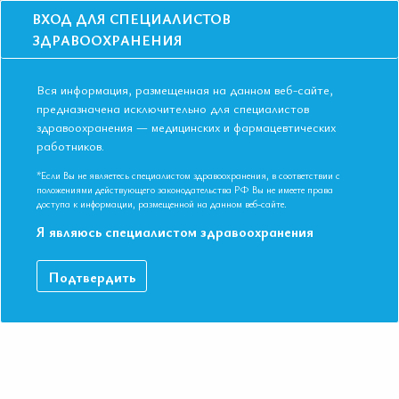
ВХОД ДЛЯ СПЕЦИАЛИСТОВ
ЗДРАВООХРАНЕНИЯ
Вся информация, размещенная на данном веб-сайте,
предназначена исключительно для специалистов
здравоохранения — медицинских и фармацевтических
работников.
Главная
События
Школы
Онлайн школа: Эволюция понимания триглицеридемии: новые
*Если Вы не являетесь специалистом здравоохранения, в соответствии с
перспективы
положениями действующего законодательства РФ Вы не имеете права
доступа к информации, размещенной на данном веб-сайте.
Онлайн школа: Эволюция понимания
Я являюсь специалистом здравоохранения
триглицеридемии: новые перспективы
Мероприятие прошло
Подтвердить
Дата начала:
06.06.2024
Дата окончания:
06.06.2024
Время начала лекций:
17:00 - 19:30
Город:
ОНЛАЙН ФОРМАТ
Контактная информация:
+7 495 708 42 23