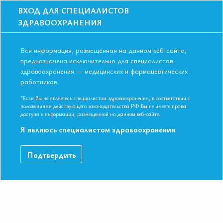
ВХОД ДЛЯ СПЕЦИАЛИСТОВ
ЗДРАВООХРАНЕНИЯ
Вся информация, размещенная на данном веб-сайте,
предназначена исключительно для специалистов
здравоохранения — медицинских и фармацевтических
работников.
Главная
События
Школы
Онлайн-школа: Динамика сердечно-сосудистого риска
*Если Вы не являетесь специалистом здравоохранения, в соответствии с
положениями действующего законодательства РФ Вы не имеете права
Онлайн-школа: Динамика сердечно-
доступа к информации, размещенной на данном веб-сайте.
сосудистого риска
Я являюсь специалистом здравоохранения
Мероприятие прошло
Подтвердить
Дата начала:
01.03.2023
Дата окончания:
01.03.2023
Время начала лекций:
17:00 - 19:30
Город:
ОНЛАЙН ФОРМАТ
Контактная информация:
+7 495 708 42 23