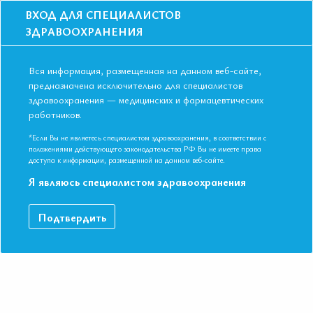
ВХОД ДЛЯ СПЕЦИАЛИСТОВ
ЗДРАВООХРАНЕНИЯ
Вся информация, размещенная на данном веб-сайте,
предназначена исключительно для специалистов
здравоохранения — медицинских и фармацевтических
работников.
Главная
События
Школы
ОЧНАЯ ШКОЛА г. Санкт-Петербург: Научное искусство заботы о
*Если Вы не являетесь специалистом здравоохранения, в соответствии с
сердце: школа по ИБС
положениями действующего законодательства РФ Вы не имеете права
доступа к информации, размещенной на данном веб-сайте.
ОЧНАЯ ШКОЛА г. Санкт-Петербург:
Я являюсь специалистом здравоохранения
Научное искусство заботы о сердце:
школа по ИБС
Подтвердить
Мероприятие прошло
Дата начала:
30.10.2024
Дата окончания:
30.10.2024
Время начала регистрации:
16:00
Время начала лекций:
17:00 - 19:00