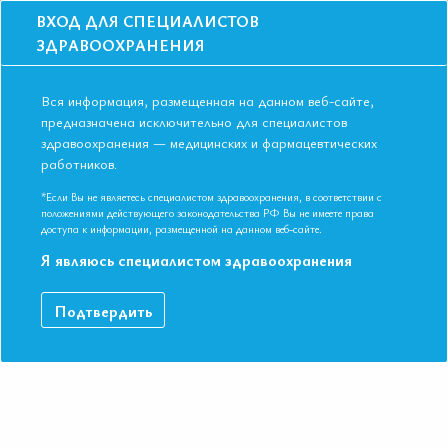
ВХОД ДЛЯ СПЕЦИАЛИСТОВ
ЗДРАВООХРАНЕНИЯ
Вся информация, размещенная на данном веб-сайте,
предназначена исключительно для специалистов
здравоохранения — медицинских и фармацевтических
работников.
Главная
События
Школы
ОЧНАЯ ШКОЛА. г. МОСКВА. Современные алгоритмы ведения
*Если Вы не являетесь специалистом здравоохранения, в соответствии с
пациента с артериальной гипертонией
положениями действующего законодательства РФ Вы не имеете права
доступа к информации, размещенной на данном веб-сайте.
ОЧНАЯ ШКОЛА. г. МОСКВА.
Я являюсь специалистом здравоохранения
Современные алгоритмы ведения
пациента с артериальной гипертонией
Подтвердить
Мероприятие прошло
Дата начала:
13.11.2023
Дата окончания:
13.11.2023
Время начала регистрации:
16:00
Время начала лекций:
17:00 - 19:00