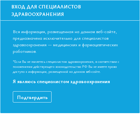
ВХОД ДЛЯ СПЕЦИАЛИСТОВ
ЗДРАВООХРАНЕНИЯ
Вся информация, размещенная на данном веб-сайте,
предназначена исключительно для специалистов
здравоохранения — медицинских и фармацевтических
работников.
Главная
События
Школы
ОЧНАЯ ШКОЛА г. Москва: Научное искусство заботы о сердце: шко
*Если Вы не являетесь специалистом здравоохранения, в соответствии с
по ИБС
положениями действующего законодательства РФ Вы не имеете права
доступа к информации, размещенной на данном веб-сайте.
ОЧНАЯ ШКОЛА г. Москва: Научное
Я являюсь специалистом здравоохранения
искусство заботы о сердце: школа по
ИБС
Подтвердить
Мероприятие прошло
Дата начала:
24.09.2024
Дата окончания:
24.09.2024
Время начала регистрации:
16:00
Время начала лекций:
17:00 - 19:00