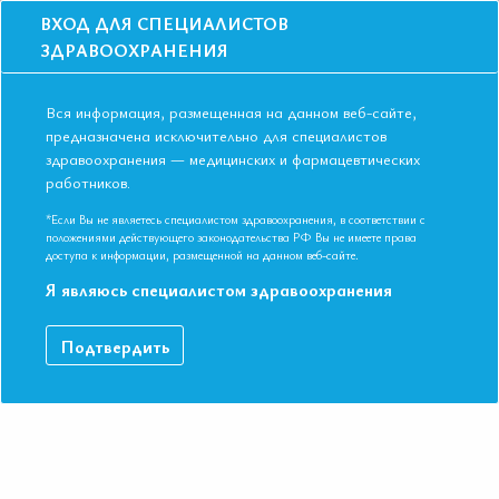
ВХОД ДЛЯ СПЕЦИАЛИСТОВ
ЗДРАВООХРАНЕНИЯ
Вся информация, размещенная на данном веб-сайте,
предназначена исключительно для специалистов
здравоохранения — медицинских и фармацевтических
Главная
Образование
Видео
работников.
Выбор сахароснижающей терапии у больных ишемической болезнью
сердца и сахарным диабетом в практике терапевта
*Если Вы не являетесь специалистом здравоохранения, в соответствии с
Выбор сахароснижающей терапии у
положениями действующего законодательства РФ Вы не имеете права
доступа к информации, размещенной на данном веб-сайте.
больных ишемической болезнью
Я являюсь специалистом здравоохранения
сердца и сахарным диабетом в
практике терапевта
Подтвердить
Видео-запись выступления в рамках Международной
конференции Евразийской Ассоциации Терапевтов в г. Пермь.