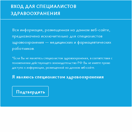
ВХОД ДЛЯ СПЕЦИАЛИСТОВ
ЗДРАВООХРАНЕНИЯ
Вся информация, размещенная на данном веб-сайте,
предназначена исключительно для специалистов
здравоохранения — медицинских и фармацевтических
Главная
Образование
Видео
работников.
Управление процессом старения как новое направление в практике
врача-терапевта. 2017
*Если Вы не являетесь специалистом здравоохранения, в соответствии с
Управление процессом старения как
положениями действующего законодательства РФ Вы не имеете права
доступа к информации, размещенной на данном веб-сайте.
новое направление в практике врача-
Я являюсь специалистом здравоохранения
терапевта. 2017
Подтвердить
VI Международная конференция Евразийской Ассоциации
Терапевтов. Казань, Республика Татарстан 09-10 ноября 2017.
Профессор, д.м.н. Орлова Яна Артуровна