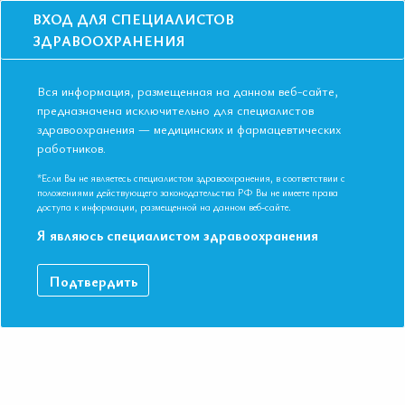
ВХОД ДЛЯ СПЕЦИАЛИСТОВ
ЗДРАВООХРАНЕНИЯ
Вся информация, размещенная на данном веб-сайте,
предназначена исключительно для специалистов
здравоохранения — медицинских и фармацевтических
Главная
Образование
Видео
работников.
Сложные аспекты терапии НОАК. Разборы клинических случаев
Сложные аспекты терапии НОАК.
*Если Вы не являетесь специалистом здравоохранения, в соответствии с
положениями действующего законодательства РФ Вы не имеете права
Разборы клинических случаев
доступа к информации, размещенной на данном веб-сайте.
Я являюсь специалистом здравоохранения
Видео-запись выступления в рамках II Съезда Евразийской
Подтвердить
Ассоциации Терапевтов в г. Ереван.
ДАННЫЙ МАТЕРИАЛ ДОСТУПЕН ТОЛЬКО ЧЛЕНАМ
АССОЦИАЦИИ
Если вы являетесь членом ЕАТ, пожалуйста,
авторизируйтесь
.