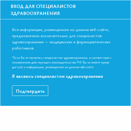
ВХОД ДЛЯ СПЕЦИАЛИСТОВ
ЗДРАВООХРАНЕНИЯ
Вся информация, размещенная на данном веб-сайте,
предназначена исключительно для специалистов
здравоохранения — медицинских и фармацевтических
Главная
Образование
Видео
работников.
Синдромные и семейные аневризмы и расслоения грудной аорты:
генетическая диссекция, модели, профилактика и потенциалы новой
*Если Вы не являетесь специалистом здравоохранения, в соответствии с
«анти-TGFβ» терапевтической стратегии
положениями действующего законодательства РФ Вы не имеете права
доступа к информации, размещенной на данном веб-сайте.
Синдромные и семейные аневризмы и
расслоения грудной аорты:
Я являюсь специалистом здравоохранения
генетическая диссекция, модели,
профилактика и потенциалы новой
Подтвердить
«анти-TGFβ» терапевтической
стратегии
Видео-запись выступления в рамках II Съезда Евразийской