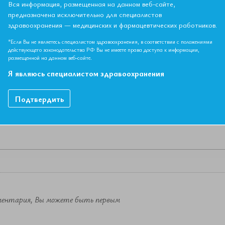
Вся информация, размещенная на данном веб-сайте,
предназначена исключительно для специалистов
здравоохранения — медицинских и фармацевтических работников.
НЫЙ МАТЕРИАЛ ДОСТУПЕН ТОЛЬКО ЧЛЕНАМ АССОЦИ
Если вы являетесь членом ЕАТ, пожалуйста,
авторизируйтесь
.
*Если Вы не являетесь специалистом здравоохранения, в соответствии с положениями
действующего законодательства РФ Вы не имеете права доступа к информации,
размещенной на данном веб-сайте.
Как вступить в Ассоциацию
Я являюсь специалистом здравоохранения
Подтвердить
ментария, Вы можете быть первым