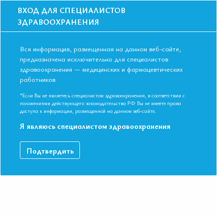
ВХОД ДЛЯ СПЕЦИАЛИСТОВ
ЗДРАВООХРАНЕНИЯ
Вся информация, размещенная на данном веб-сайте,
предназначена исключительно для специалистов
здравоохранения — медицинских и фармацевтических
Главная
Образование
Видео
работников.
Рекомендации. Европейские рекомендации по лечению ХСН
Рекомендации. Европейские
*Если Вы не являетесь специалистом здравоохранения, в соответствии с
положениями действующего законодательства РФ Вы не имеете права
рекомендации по лечению ХСН
доступа к информации, размещенной на данном веб-сайте.
Я являюсь специалистом здравоохранения
РЕКОМЕНДАЦИИ Д.м.н. профессор Фомин Игорь
Подтвердить
Владимирович VIII Международная конференция ЕАТ.
Новосибирск ноябрь 2018
ДАННЫЙ МАТЕРИАЛ ДОСТУПЕН ТОЛЬКО ЧЛЕНАМ
АССОЦИАЦИИ