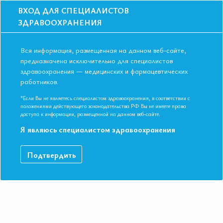
ВХОД ДЛЯ СПЕЦИАЛИСТОВ
ЗДРАВООХРАНЕНИЯ
Вся информация, размещенная на данном веб-сайте,
предназначена исключительно для специалистов
здравоохранения — медицинских и фармацевтических
Главная
Образование
Видео
работников.
Пленарное заседание. Генетика фибрилляции предсердий
Пленарное заседание. Генетика
*Если Вы не являетесь специалистом здравоохранения, в соответствии с
положениями действующего законодательства РФ Вы не имеете права
фибрилляции предсердий
доступа к информации, размещенной на данном веб-сайте.
Я являюсь специалистом здравоохранения
Д.м.н. профессор Максимов Владимир Николаевич. VIII
Подтвердить
Международная конференция ЕАТ. Новосибирск ноябрь 2018
ДАННЫЙ МАТЕРИАЛ ДОСТУПЕН ТОЛЬКО ЧЛЕНАМ
АССОЦИАЦИИ
Если вы являетесь членом ЕАТ, пожалуйста,
авторизируйтесь
.