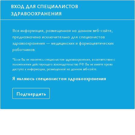
ВХОД ДЛЯ СПЕЦИАЛИСТОВ
ЗДРАВООХРАНЕНИЯ
Вся информация, размещенная на данном веб-сайте,
предназначена исключительно для специалистов
здравоохранения — медицинских и фармацевтических
Главная
Образование
Видео
работников.
Первичный гиперпаратиреоз - междисциплинарная проблема
Первичный гиперпаратиреоз -
*Если Вы не являетесь специалистом здравоохранения, в соответствии с
положениями действующего законодательства РФ Вы не имеете права
междисциплинарная проблема
доступа к информации, размещенной на данном веб-сайте.
Я являюсь специалистом здравоохранения
Симпозиум «Эндокринология» . Шепелькевич Алла Петровна
Подтвердить
Д.м.н.,профессор кафедры эндокринологии УО «Белорусский
государственный медицинский университет» (Республика
Беларусь)
ДАННЫЙ МАТЕРИАЛ ДОСТУПЕН ТОЛЬКО ЧЛЕНАМ