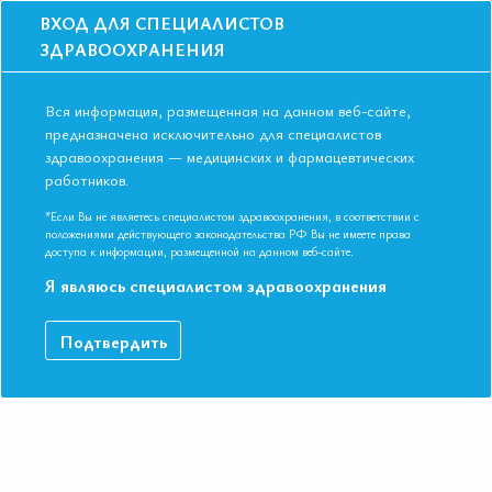
ВХОД ДЛЯ СПЕЦИАЛИСТОВ
ЗДРАВООХРАНЕНИЯ
Вся информация, размещенная на данном веб-сайте,
предназначена исключительно для специалистов
здравоохранения — медицинских и фармацевтических
Главная
Образование
Видео
работников.
Панельная дискуссия pro vs contra.Бета-адреноблокаторы одинаково
эффективны при ХСН на фоне синусового ритма и ФП
*Если Вы не являетесь специалистом здравоохранения, в соответствии с
Панельная дискуссия pro vs
положениями действующего законодательства РФ Вы не имеете права
доступа к информации, размещенной на данном веб-сайте.
contra.Бета-адреноблокаторы
Я являюсь специалистом здравоохранения
одинаково эффективны при ХСН на
фоне синусового ритма и ФП
Подтвердить
V Международная Конференция ЕАТ 17-18 ма 2017 г.
Профессор Митьковская Н.П. и профессор Фомин И.В.