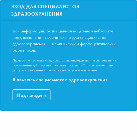
ВХОД ДЛЯ СПЕЦИАЛИСТОВ
ЗДРАВООХРАНЕНИЯ
Вся информация, размещенная на данном веб-сайте,
предназначена исключительно для специалистов
здравоохранения — медицинских и фармацевтических
Главная
Образование
Видео
работников.
Комбинированные подходы в ведении пациентов с ФП при сложных
клинических ситуациях
*Если Вы не являетесь специалистом здравоохранения, в соответствии с
Комбинированные подходы в ведении
положениями действующего законодательства РФ Вы не имеете права
доступа к информации, размещенной на данном веб-сайте.
пациентов с ФП при сложных
Я являюсь специалистом здравоохранения
клинических ситуациях
Подтвердить
Симпозиум "Аритмология". Ардашев Андрей Вячеславович
Д.м.н., профессор, врач-аритмолог, председатель комитета
экспертов по разработке Национальных рекомендаций по
профилактике внезапной сердечной смерти, заведующий
отделением аритмологии МНОЦ ФГБОУ ВО «МГУ имени