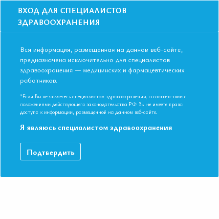
ВХОД ДЛЯ СПЕЦИАЛИСТОВ
ЗДРАВООХРАНЕНИЯ
Вся информация, размещенная на данном веб-сайте,
предназначена исключительно для специалистов
здравоохранения — медицинских и фармацевтических
Главная
Образование
Видео
работников.
Ключевые теории старения – возможно ли управлять процессом?
Ключевые теории старения –
*Если Вы не являетесь специалистом здравоохранения, в соответствии с
положениями действующего законодательства РФ Вы не имеете права
возможно ли управлять процессом?
доступа к информации, размещенной на данном веб-сайте.
Я являюсь специалистом здравоохранения
IX Международная Конференция ЕАТ. Однодневный поток:
Подтвердить
«Управляемое долголетие в концепции внутренней
медицины»
ДАННЫЙ МАТЕРИАЛ ДОСТУПЕН ТОЛЬКО ЧЛЕНАМ
АССОЦИАЦИИ