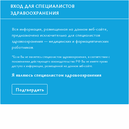
ВХОД ДЛЯ СПЕЦИАЛИСТОВ
ЗДРАВООХРАНЕНИЯ
Вся информация, размещенная на данном веб-сайте,
предназначена исключительно для специалистов
здравоохранения — медицинских и фармацевтических
Главная
Образование
Видео
работников.
Клинико-инструментальные предикторы диссекции аорты
Клинико-инструментальные
*Если Вы не являетесь специалистом здравоохранения, в соответствии с
положениями действующего законодательства РФ Вы не имеете права
предикторы диссекции аорты
доступа к информации, размещенной на данном веб-сайте.
Я являюсь специалистом здравоохранения
Клинико-инструментальные предикторы диссекции аорты.
Подтвердить
Варианты острого аортального синдрома. VI Международная
конференция Евразийской Ассоциации Терапевтов. Казань,
Республика Татарстан 09-10 ноября 2017. Профессор, д.м.н.
Рудой Андрей Семенович