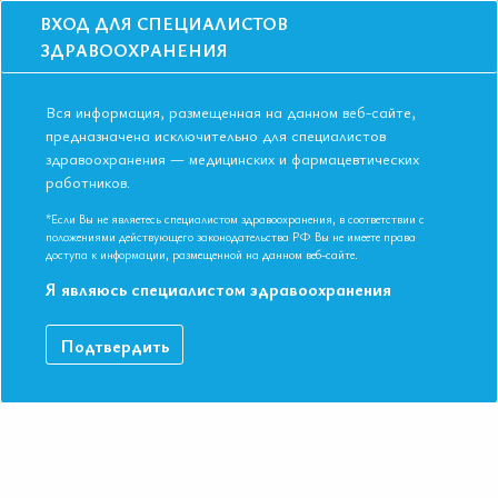
ВХОД ДЛЯ СПЕЦИАЛИСТОВ
ЗДРАВООХРАНЕНИЯ
Вся информация, размещенная на данном веб-сайте,
предназначена исключительно для специалистов
здравоохранения — медицинских и фармацевтических
Главная
Образование
Видео
Клинические примеры
работников.
Клинические примеры
*Если Вы не являетесь специалистом здравоохранения, в соответствии с
положениями действующего законодательства РФ Вы не имеете права
доступа к информации, размещенной на данном веб-сайте.
V Международная конференция ЕАТ 17-18 мая 2017 год.
Я являюсь специалистом здравоохранения
Доцент Жангелова Ш.Б.
Подтвердить
ДАННЫЙ МАТЕРИАЛ ДОСТУПЕН ТОЛЬКО ЧЛЕНАМ
АССОЦИАЦИИ
Если вы являетесь членом ЕАТ, пожалуйста,
авторизируйтесь
.
Как вступить в Ассоциацию