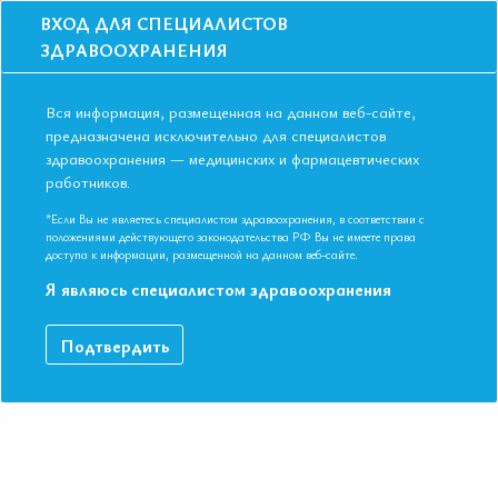
ВХОД ДЛЯ СПЕЦИАЛИСТОВ
ЗДРАВООХРАНЕНИЯ
Вся информация, размещенная на данном веб-сайте,
предназначена исключительно для специалистов
здравоохранения — медицинских и фармацевтических
Главная
Образование
Видео
работников.
Хронический возрастной андрогенодефицит мужчины и ИБС
Хронический возрастной
*Если Вы не являетесь специалистом здравоохранения, в соответствии с
положениями действующего законодательства РФ Вы не имеете права
андрогенодефицит мужчины и ИБС
доступа к информации, размещенной на данном веб-сайте.
Я являюсь специалистом здравоохранения
IX Международная Конференция ЕАТ. Симпозиум
Подтвердить
Ассоциации эндокринологов Санкт-Петербурга
«Эндокринология + СД2».
ДАННЫЙ МАТЕРИАЛ ДОСТУПЕН ТОЛЬКО ЧЛЕНАМ
АССОЦИАЦИИ