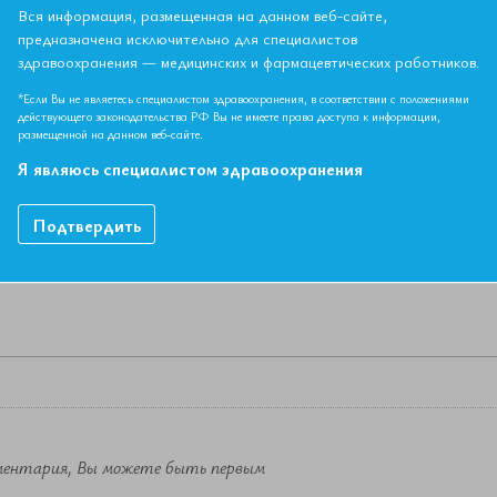
брь 2018
Вся информация, размещенная на данном веб-сайте,
предназначена исключительно для специалистов
здравоохранения — медицинских и фармацевтических работников.
НЫЙ МАТЕРИАЛ ДОСТУПЕН ТОЛЬКО ЧЛЕНАМ АССОЦИ
*Если Вы не являетесь специалистом здравоохранения, в соответствии с положениями
Если вы являетесь членом ЕАТ, пожалуйста,
авторизируйтесь
.
действующего законодательства РФ Вы не имеете права доступа к информации,
размещенной на данном веб-сайте.
Как вступить в Ассоциацию
Я являюсь специалистом здравоохранения
Подтвердить
ментария, Вы можете быть первым