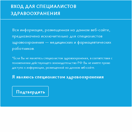
ВХОД ДЛЯ СПЕЦИАЛИСТОВ
ЗДРАВООХРАНЕНИЯ
Вся информация, размещенная на данном веб-сайте,
предназначена исключительно для специалистов
здравоохранения — медицинских и фармацевтических
Главная
Образование
Видео
работников.
Безопасность или эффективность ПОАК: как найти правильный баланс у
пациента с ФП?
*Если Вы не являетесь специалистом здравоохранения, в соответствии с
Безопасность или эффективность
положениями действующего законодательства РФ Вы не имеете права
доступа к информации, размещенной на данном веб-сайте.
ПОАК: как найти правильный баланс у
Я являюсь специалистом здравоохранения
пациента с ФП?
Подтвердить
IX Международная Конференция ЕАТ. Симпозиум
«Междисциплинарный подход к профилактике инсульта у
пациента с ФП»