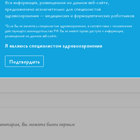
Вся информация, размещенная на данном веб-сайте,
предназначена исключительно для специалистов
здравоохранения — медицинских и фармацевтических работников.
НЫЙ МАТЕРИАЛ ДОСТУПЕН ТОЛЬКО ЧЛЕНАМ АССОЦИ
Если вы являетесь членом ЕАТ, пожалуйста,
авторизируйтесь
.
*Если Вы не являетесь специалистом здравоохранения, в соответствии с положениями
действующего законодательства РФ Вы не имеете права доступа к информации,
размещенной на данном веб-сайте.
Как вступить в Ассоциацию
Я являюсь специалистом здравоохранения
Подтвердить
ментария, Вы можете быть первым