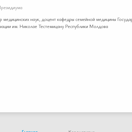
Президиума
р медицинских наук, доцент кафедры семейной медицины Госуд
мации им. Николае Тестемицану Республики Молдова
Главная