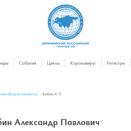
нары
События
Циклы
Коронавирус
Регистры
ения (Board members)
Бабин А. П.
бин Александр Павлович