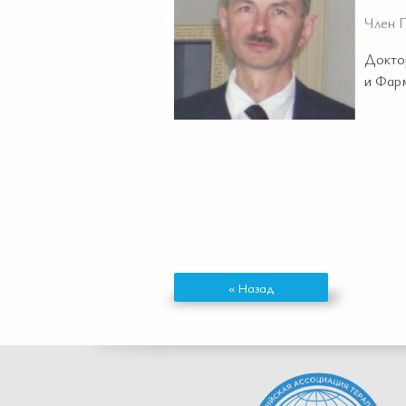
Член 
Докто
и Фар
« Назад