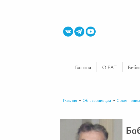
Главная
О ЕАТ
Веби
Главная
Об ассоциации
Совет правл
Ба