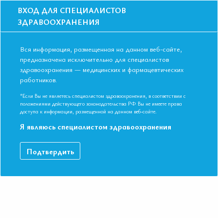
ВХОД ДЛЯ СПЕЦИАЛИСТОВ
ЗДРАВООХРАНЕНИЯ
Вся информация, размещенная на данном веб-сайте,
предназначена исключительно для специалистов
здравоохранения — медицинских и фармацевтических
работников.
Главная
События
Школы
Школа для терапевтов и кардиологов в Ростове-на-Дону в мае 2019 г
*Если Вы не являетесь специалистом здравоохранения, в соответствии с
положениями действующего законодательства РФ Вы не имеете права
Школа для терапевтов и кардиологов в
доступа к информации, размещенной на данном веб-сайте.
Ростове-на-Дону в мае 2019 г.
Я являюсь специалистом здравоохранения
Мероприятие прошло
Подтвердить
Специальности:
Кардиология, Общая врачебная практика
(семейная медицина), Терапия
Дата начала:
13.05.2019
Дата окончания:
13.05.2019
Время начала регистрации:
16:00