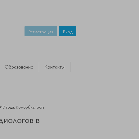
Регистрация
Вход
Образование
Контакты
017 года. Коморбидность
диологов в