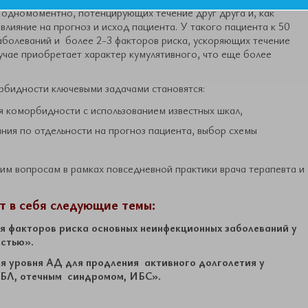
 одномоментно, потенцирующих течение друг друга и, как
лияние на прогноз и исход пациента. У такого пациента к 50
аболеваний и более 2-3 факторов риска, ускоряющих течение
лучае приобретает характер кумулятивного, что еще более
рбидности ключевыми задачами становятся:
я коморбидности с использованием известных шкал,
ния по отдельности на прогноз пациента, выбор схемы
им вопросам в рамках повседневной практики врача терапевта и
 в себя следующие темы:
ля факторов риска основных неинфекционных заболеваний у
стью».
ля уровня АД для продления активного долголетия у
БЛ, отечным синдромом, ИБС».