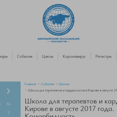
нары
События
Циклы
Коронавирус
Регистры
Главная
События
Школы
Школа для терапевтов и кардиологов в Кирове в августе 2
Школа для терапевтов и кар
б
Вс
Кирове в августе 2017 года.
2
Коморбидность