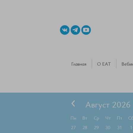
Главная
О ЕАТ
Веби
Август 2026
Пн
Вт
Ср
Чт
Пт
С
27
28
29
30
31
1