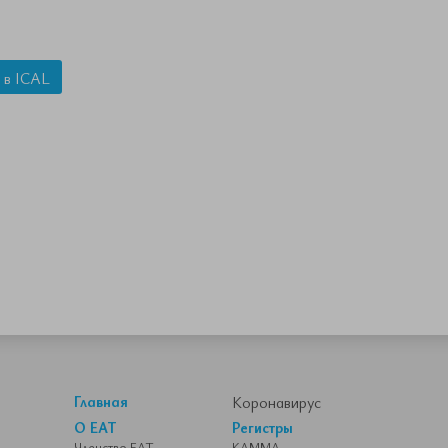
 в ICAL
Главная
Коронавирус
О ЕАТ
Регистры
Членство ЕАТ
КАММА