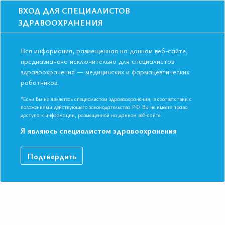
ВХОД ДЛЯ СПЕЦИАЛИСТОВ
ЗДРАВООХРАНЕНИЯ
Вся информация, размещенная на данном веб-сайте,
предназначена исключительно для специалистов
здравоохранения — медицинских и фармацевтических
Главная
Образование
Видео
работников.
Рекомендации. Вопросы профилактики тромбоэмболических
осложнении у больных с тяжелыми терапевтическими заболеваниями.
*Если Вы не являетесь специалистом здравоохранения, в соответствии с
О чем говорят рекомендации?
положениями действующего законодательства РФ Вы не имеете права
доступа к информации, размещенной на данном веб-сайте.
Рекомендации. Вопросы профилактики
тромбоэмболических осложнении у
Я являюсь специалистом здравоохранения
больных с тяжелыми терапевтическими
заболеваниями. О чем говорят
Подтвердить
рекомендации?
РЕКОМЕНДАЦИИ К.м.н. Сугралиев Ахметжан Бегалиевич
VIII Международная конференция ЕАТ. Новосибирск ноябрь